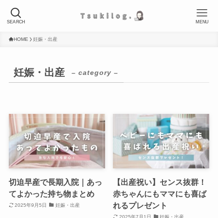
SEARCH
MENU
HOME
妊娠・出産
妊娠・出産
– category –
切迫早産で長期入院｜あっ
【出産祝い】センス抜群！
てよかった持ち物まとめ
赤ちゃんにもママにも喜ば
れるプレゼント
2025年9月5日
妊娠・出産
2025年7月1日
妊娠・出産