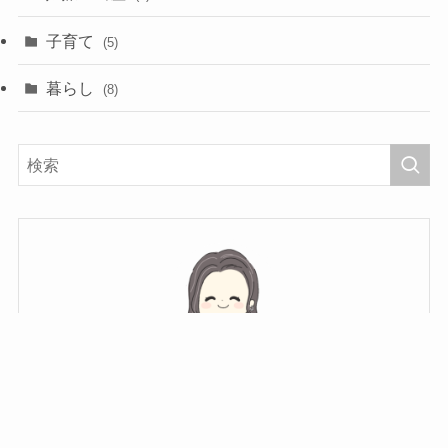
子育て
(5)
暮らし
(8)
つき
1歳と4歳のやんちゃboyのママです𖤐˒˒