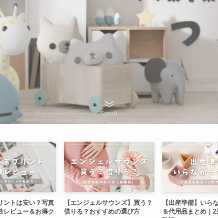
Scroll
リントは安い？写真
【エンジェルサウンズ】買う？
【出産準備】いら
験レビュー＆お得ク
借りる？おすすめの選び方
＆代用品まとめ｜2