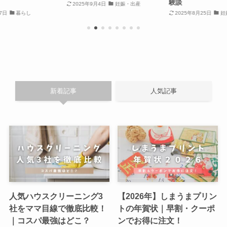
験談
2025年9月4日
妊娠・出産
7日
暮らし
2025年8月25日
妊
新着記事
人気記事
人気ハウスクリーニング3
【2026年】しまうまプリン
社をママ目線で徹底比較！
トの年賀状｜早割・クーポ
｜コスパ最強はどこ？
ンでお得に注文！