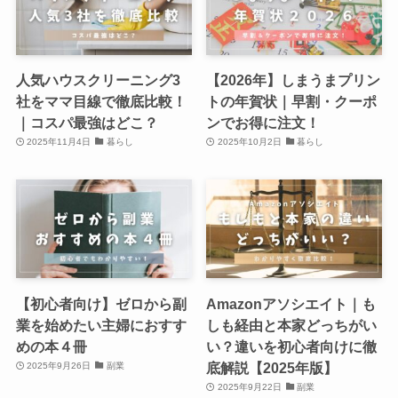
人気ハウスクリーニング3
【2026年】しまうまプリン
社をママ目線で徹底比較！
トの年賀状｜早割・クーポ
｜コスパ最強はどこ？
ンでお得に注文！
2025年11月4日
暮らし
2025年10月2日
暮らし
【初心者向け】ゼロから副
Amazonアソシエイト｜も
業を始めたい主婦におすす
しも経由と本家どっちがい
めの本４冊
い？違いを初心者向けに徹
底解説【2025年版】
2025年9月26日
副業
2025年9月22日
副業