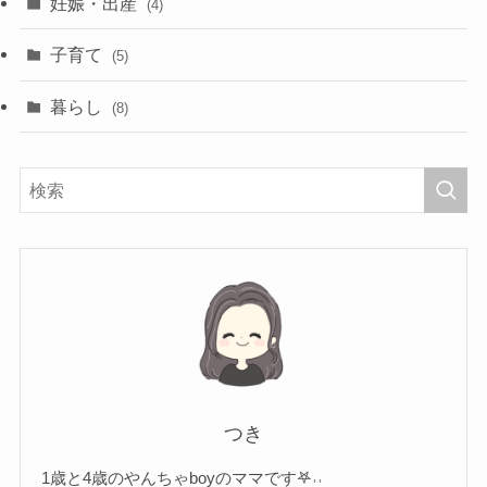
妊娠・出産
(4)
子育て
(5)
暮らし
(8)
つき
1歳と4歳のやんちゃboyのママです𖤐˒˒