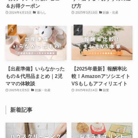
＆お得クーポン
び方
2024年4月15日
暮らし
2025年3月13日
妊娠・出産
【出産準備】いらなかった
【2025年最新】報酬率比
もの＆代用品まとめ｜2児
較！Amazonアソシエイト
ママの体験談
VSもしもアフィリエイト
2025年2月5日
妊娠・出産
2025年8月14日
副業
新着記事