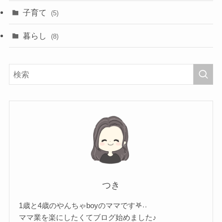
子育て
(5)
暮らし
(8)
つき
1歳と4歳のやんちゃboyのママです𖤐˒˒
ママ業を楽にしたくてブログ始めました♪