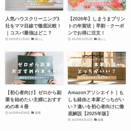
人気ハウスクリーニング3
【2026年】しまうまプリン
社をママ目線で徹底比較！
トの年賀状｜早割・クーポ
｜コスパ最強はどこ？
ンでお得に注文！
2025年11月4日
暮らし
2025年10月2日
暮らし
【初心者向け】ゼロから副
Amazonアソシエイト｜も
業を始めたい主婦におすす
しも経由と本家どっちがい
めの本４冊
い？違いを初心者向けに徹
底解説【2025年版】
2025年9月26日
副業
2025年9月22日
副業