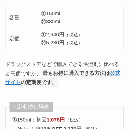
①150ml
容量
②380ml
①2,640円
（税込）
定価
②5,280円
（税込）
ドラッグストアなどで購入できる保湿剤に比べる
と高価ですが、
最もお得に購入できる方法は
公式
サイト
の定期便です
。
定期便の場合
①150ml：初回
1,078円
（税込）
2回目以降
10％OFF 2,376円
（税込）