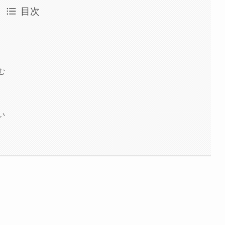
目次
む
い